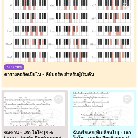
กีตาร์ TIPS
ตารางคอร์ดเปียโน - คีย์บอร์ด สำหรับผู้เริ่มต้น
ซมซาน - เสก โลโซ (Sek
ฉันหรือเธอ(ที่เปลี่ยนไป) - เสก