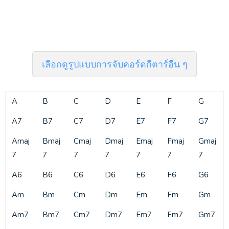
เลือกดูรูปแบบการจับคอร์ดกีตาร์อื่น ๆ
A
B
C
D
E
F
G
A7
B7
C7
D7
E7
F7
G7
Amaj
Bmaj
Cmaj
Dmaj
Emaj
Fmaj
Gmaj
7
7
7
7
7
7
7
A6
B6
C6
D6
E6
F6
G6
Am
Bm
Cm
Dm
Em
Fm
Gm
Am7
Bm7
Cm7
Dm7
Em7
Fm7
Gm7