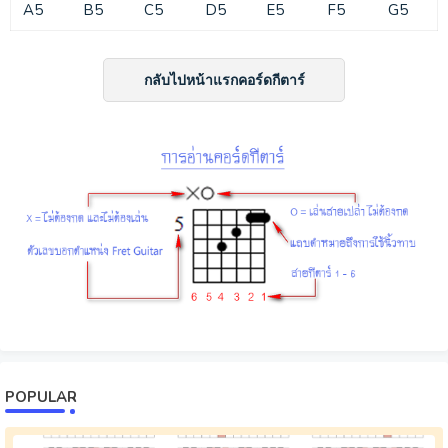
A5
B5
C5
D5
E5
F5
G5
กลับไปหน้าแรกคอร์ดกีตาร์
POPULAR