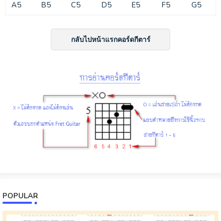
A5
B5
C5
D5
E5
F5
G5
กลับไปหน้าแรกคอร์ดกีตาร์
POPULAR