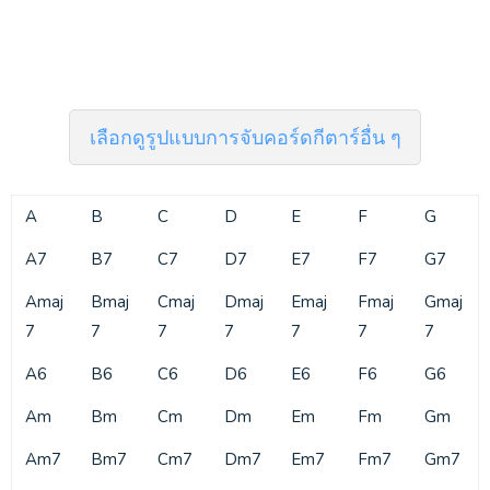
เลือกดูรูปแบบการจับคอร์ดกีตาร์อื่น ๆ
A
B
C
D
E
F
G
A7
B7
C7
D7
E7
F7
G7
Amaj
Bmaj
Cmaj
Dmaj
Emaj
Fmaj
Gmaj
7
7
7
7
7
7
7
A6
B6
C6
D6
E6
F6
G6
Am
Bm
Cm
Dm
Em
Fm
Gm
Am7
Bm7
Cm7
Dm7
Em7
Fm7
Gm7