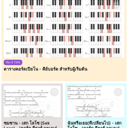
กีตาร์ TIPS
ตารางคอร์ดเปียโน - คีย์บอร์ด สำหรับผู้เริ่มต้น
ซมซาน - เสก โลโซ (Sek
ฉันหรือเธอ(ที่เปลี่ยนไป) - เสก