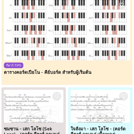
กีตาร์ TIPS
ตารางคอร์ดเปียโน - คีย์บอร์ด สำหรับผู้เริ่มต้น
ซมซาน - เสก โลโซ (Sek
ใจสั่งมา - เสก โลโซ - (คอร์ด