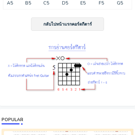
A5
B5
C5
D5
E5
F5
G5
กลับไปหน้าแรกคอร์ดกีตาร์
POPULAR