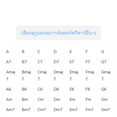
เลือกดูรูปแบบการจับคอร์ดกีตาร์อื่น ๆ
A
B
C
D
E
F
G
A7
B7
C7
D7
E7
F7
G7
Amaj
Bmaj
Cmaj
Dmaj
Emaj
Fmaj
Gmaj
7
7
7
7
7
7
7
A6
B6
C6
D6
E6
F6
G6
Am
Bm
Cm
Dm
Em
Fm
Gm
Am7
Bm7
Cm7
Dm7
Em7
Fm7
Gm7