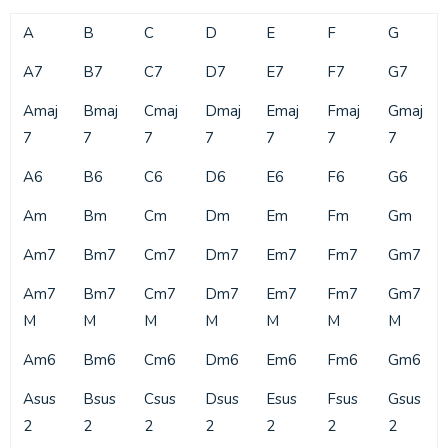
A
B
C
D
E
F
G
A7
B7
C7
D7
E7
F7
G7
Amaj
Bmaj
Cmaj
Dmaj
Emaj
Fmaj
Gmaj
7
7
7
7
7
7
7
A6
B6
C6
D6
E6
F6
G6
Am
Bm
Cm
Dm
Em
Fm
Gm
Am7
Bm7
Cm7
Dm7
Em7
Fm7
Gm7
Am7
Bm7
Cm7
Dm7
Em7
Fm7
Gm7
M
M
M
M
M
M
M
Am6
Bm6
Cm6
Dm6
Em6
Fm6
Gm6
Asus
Bsus
Csus
Dsus
Esus
Fsus
Gsus
2
2
2
2
2
2
2