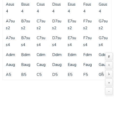
Asus
Bsus
Csus
Dsus
Esus
Fsus
Gsus
4
4
4
4
4
4
4
A7su
B7su
C7su
D7su
E7su
F7su
G7su
s2
s2
s2
s2
s2
s2
s2
A7su
B7su
C7su
D7su
E7su
F7su
G7su
s4
s4
s4
s4
s4
s4
s4
Adim
Bdim
Cdim
Ddim
Edim
Fdim
Gdim
♯
Aaug
Baug
Caug
Daug
Eaug
Faug
Gaug
♮
♭
A5
B5
C5
D5
E5
F5
G5
+
-