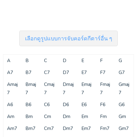
เลือกดูรูปแบบการจับคอร์ดกีตาร์อื่น ๆ
A
B
C
D
E
F
G
A7
B7
C7
D7
E7
F7
G7
Amaj
Bmaj
Cmaj
Dmaj
Emaj
Fmaj
Gmaj
7
7
7
7
7
7
7
A6
B6
C6
D6
E6
F6
G6
Am
Bm
Cm
Dm
Em
Fm
Gm
Am7
Bm7
Cm7
Dm7
Em7
Fm7
Gm7