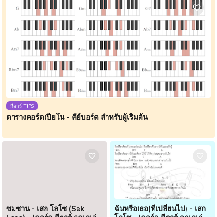
กีตาร์ TIPS
ตารางคอร์ดเปียโน - คีย์บอร์ด สำหรับผู้เริ่มต้น
ซมซาน - เสก โลโซ (Sek
ฉันหรือเธอ(ที่เปลี่ยนไป) - เสก