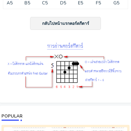
A5
B5
C5
D5
E5
F5
G5
กลับไปหน้าแรกคอร์ดกีตาร์
POPULAR