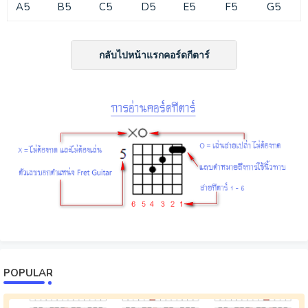
A5
B5
C5
D5
E5
F5
G5
กลับไปหน้าแรกคอร์ดกีตาร์
POPULAR