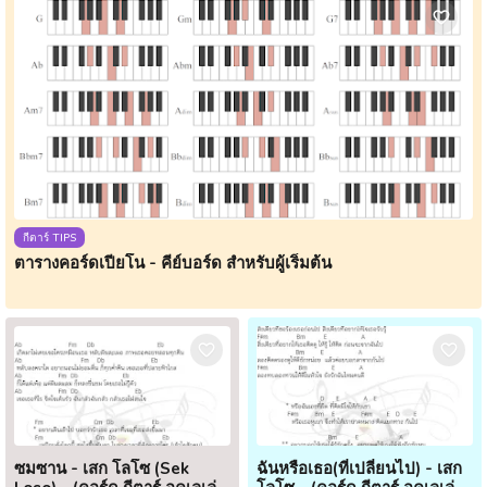
กีตาร์ TIPS
ตารางคอร์ดเปียโน - คีย์บอร์ด สำหรับผู้เริ่มต้น
ซมซาน - เสก โลโซ (Sek
ฉันหรือเธอ(ที่เปลี่ยนไป) - เสก