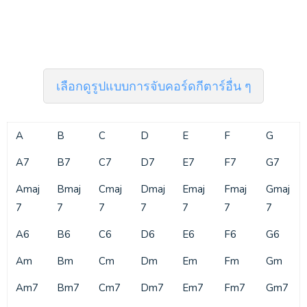
เลือกดูรูปแบบการจับคอร์ดกีตาร์อื่น ๆ
A
B
C
D
E
F
G
A7
B7
C7
D7
E7
F7
G7
Amaj
Bmaj
Cmaj
Dmaj
Emaj
Fmaj
Gmaj
7
7
7
7
7
7
7
A6
B6
C6
D6
E6
F6
G6
Am
Bm
Cm
Dm
Em
Fm
Gm
Am7
Bm7
Cm7
Dm7
Em7
Fm7
Gm7