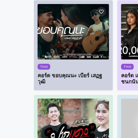
THAI
THAI
คอร์ด ขอบคุณนะ เบียร์ เสฏฐ
คอร์ด แ
วุฒิ
ชนกนัน