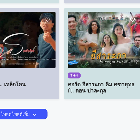
THAI
.. เหล็กโคน
คอร์ด อีสาระภา คิม คฑายุทธ
ft. ดอน ปาละกุล
โหลดโพสต์เพิ่ม