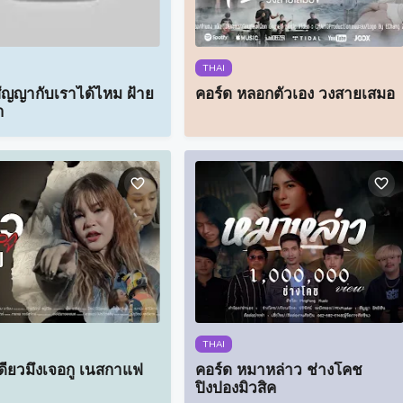
THAI
สัญญากับเราได้ไหม ฝ้าย
คอร์ด หลอกตัวเอง วงสายเสมอ
า
THAI
ดี๋ยวมึงเจอกู เนสกาแฟ
คอร์ด หมาหล่าว ช่างโคช
ปิงปองมิวสิค