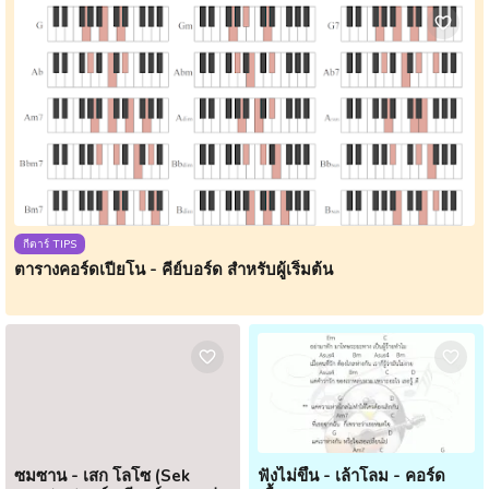
กีตาร์ TIPS
ตารางคอร์ดเปียโน - คีย์บอร์ด สำหรับผู้เริ่มต้น
ซมซาน - เสก โลโซ (Sek
ฟังไม่ขึ้น - เล้าโลม - คอร์ด