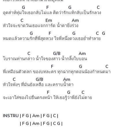
G
F
G
C
อุตส่าห์ทุ่ม
ใจเธอกลับไม่
แล คิดว่ารัก
แท้กลับเป็นรักล
วง
C
Em
Am
หัวใจจะข
าดวันเธอแจก
การ์ด น้ำตายิ่ง
ร่วง
G
F
G
C
G
หมดแล้วความ
รักที่พี่สุดห
วง ใจพี่หนึ่งด
วงเธอย่ำทำล
าย
C
G/B
Am
โบราณท่านก
ล่าว น้ำใจของ
สาว น้ำกลิ้งใบ
บอน
F
G
C
พี่เหมือนตัวตลก ของบทละ
คร ทุกฉากทุกต
อนน้องกำหนด
มา
C
G/B
Am
หัวใจ
พังๆ ที่มันยังเ
หลือ และคราบ
น้ำตา
F
G
C
จะเอาใส่ซองไปยื่นตรงห
น้า ให้เธอรู้
ว่าพี่ยังไ
ม่ตาย
INSTRU | F G | Am | F G | C |
| F G | Am | F G | C G |