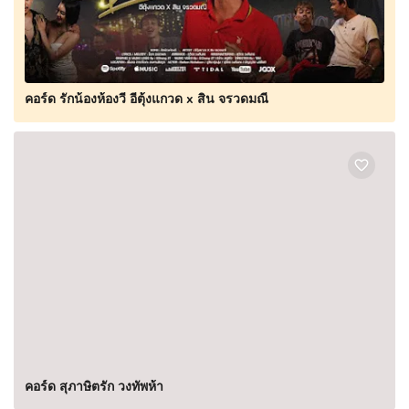
คอร์ด รักน้องห้องวี อีตุ้งแกวด x สิน จรวดมณี
คอร์ด สุภาษิตรัก วงทัพห้า