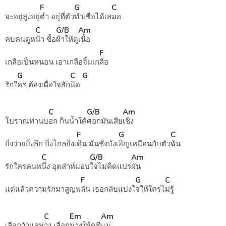
F
G
C
จะอยู่สูงอยู่
ต่ำ อยู่ที่ตัว
ทำเชื่อได้เส
มอ
C
G/B
Am
คบคนดูห
น้า ซื้อ
ผ้าให้ดู
เนื้อ
F
เกลือเป็นหนอน เอาเกลือจิ้มเก
ลือ
G
C
G
รักใ
คร ต้องเผื่อใจสัก
นิด
C
G/B
Am
โบราณท่านบ
อก กินน้ำใต้
ศอกมันเสีย
เชิง
F
G
C
ยิ่งว่ายยิ่งลึก ยิ่งไกลยิ่งเ
ดิน มันชั่งบังเ
อิญเหมือนกับตัว
ฉัน
C
G/B
Am
รักใครคนห
นึ่ง อุตส่าห์มอบ
ใจไม่คิดแปร
ผัน
F
G
C
แต่แล้วความรักมาสูญพ
ลัน เธอกลับแบ่งใ
จให้ใครไ
ม่รู้
C
Em
Am
เลือกวัวแลห
าง เลือก
นางให้ดูที่
แม่