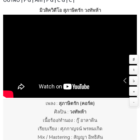
OUTRO | F G | Am | F G | C G | C |
มิวสิควิดีโอ สุภาษิตรัก วงทัพห้า
♯
♮
♭
+
-
เพลง :
สุภาษิตรัก (คอร์ด)
ศิลปิน :
วงทัพห้า
เนื้อร้อง/ทำนอง : กู๊ อาลาดิน
เรียบเรียง : ศุภกาญจน์ พรหมเกิด
Mix / Mastering : สัญญา อิทธิสัน