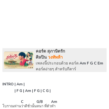
คอร์ด สุภาษิตรัก
ศิลปิน
วงทัพห้า
เพลงนี้ประกอบด้วย คอร์ด
Am F G C Em
คอร์ดง่ายๆ สำหรับกีตาร์
INTRO | Am |
| F G | Am | F G | C G |
C
G/B
Am
โบราณท่าน
ว่าดีชั่วนั้น
หนา ที่ตัว
ทำ