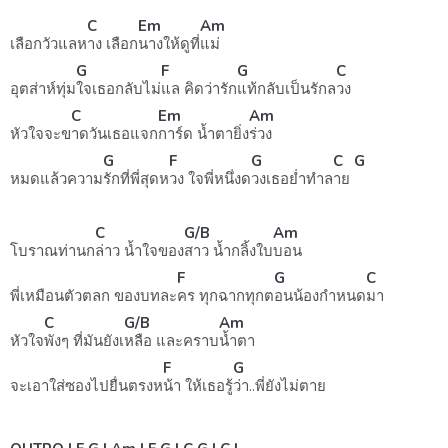
C
Em
Am
เลือกวัวแลห
าง เลือก
นางให้ดูที่
แม่
G
F
G
C
อุตส่าห์ทุ่ม
ใจเธอกลับไม่
แล คิดว่ารัก
แท้กลับเป็นรักล
วง
C
Em
Am
หัวใจจะข
าดวันเธอแจก
การ์ด น้ำตายิ่ง
ร่วง
G
F
G
C
G
หมดแล้วความ
รักที่พี่สุดห
วง ใจพี่หนึ่งด
วงเธอย่ำทำล
าย
C
G/B
Am
โบราณท่านก
ล่าว น้ำใจของ
สาว น้ำกลิ้งใบ
บอน
F
G
C
พี่เหมือนตัวตลก ของบทละ
คร ทุกฉากทุกต
อนน้องกำหนด
มา
C
G/B
Am
หัวใจ
พังๆ ที่มันยังเ
หลือ และคราบ
น้ำตา
F
G
จะเอาใส่ซองไปยื่นตรงห
น้า ให้เธอรู้
ว่า..พี่ยังไ
ม่ตาย