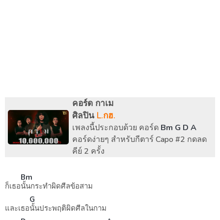
คอร์ด กาเม
ศิลปิน
L.กฮ.
เพลงนี้ประกอบด้วย คอร์ด
Bm G D A
คอร์ดง่ายๆ สำหรับกีตาร์ Capo #2 กดลด
คีย์ 2 ครั้ง
Bm
ก็เธอ
นั้นกระทำผิดศีลข้อสาม
G
และเธอ
นั้นประพฤติผิดศีลในกาม