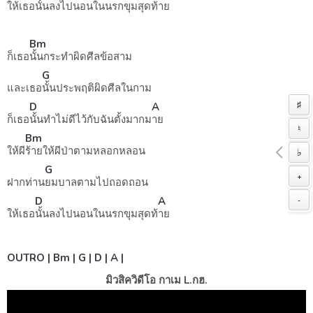
ให้เธอ
นั้นลงไปนอนในนรกขุมสุดท้
าย
Bm
ก็เธอ
นั้นกระทำผิดศีลข้อสาม
G
และเธอ
นั้นประพฤติผิดศีลในกาม
♯
D
A
ก็เธอ
นั้นทำไม่ดีไว้กับฉันตั้งมากม
าย
♮
Bm
ให้ผี
ร้ายให้ผีป่าตามหลอกหลอน
♭
G
+
ฝากท่าน
ยมบาลตามไปถอดถอน
D
A
-
ให้เธอ
นั้นลงไปนอนในนรกขุมสุดท้
าย
OUTRO | Bm | G | D | A |
มิวสิควิดีโอ กาเม L.กฮ.