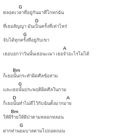
G
ตลอดเว
ลาที่อยู่กันมาที่โกหกฉัน
D
ที่เธอสัญญา มันเ
ป็นครั้งที่เท่าไหร่
G
จับได้ทุกค
รั้งที่อยู่กับเขา
A
เธอบอกว่าวันนั้นเธอนะเมา เธอ
จำอะไรไม่ได้
Bm
ก็เธอ
นั้นกระทำผิดศีลข้อสาม
G
และเธอ
นั้นประพฤติผิดศีลในกาม
D
A
ก็เธอ
นั้นทำไม่ดีไว้กับฉันตั้งมากม
าย
Bm
ให้ผี
ร้ายให้ผีป่าตามหลอกหลอน
G
ฝากท่าน
ยมบาลตามไปถอดถอน