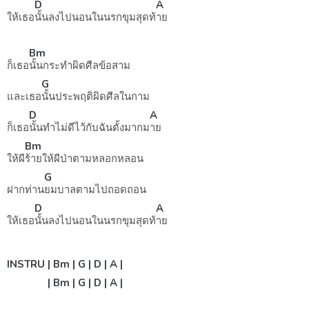
D
A
ให้เธอ
นั้นลงไปนอนในนรกขุมสุดท้
าย
Bm
ก็เธอ
นั้นกระทำผิดศีลข้อสาม
G
และเธอ
นั้นประพฤติผิดศีลในกาม
D
A
ก็เธอ
นั้นทำไม่ดีไว้กับฉันตั้งมากม
าย
Bm
ให้ผี
ร้ายให้ผีป่าตามหลอกหลอน
G
ฝากท่าน
ยมบาลตามไปถอดถอน
D
A
ให้เธอ
นั้นลงไปนอนในนรกขุมสุดท้
าย
INSTRU | Bm | G | D | A |
| Bm | G | D | A |