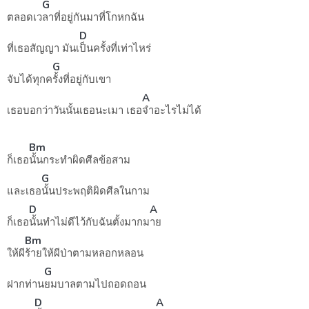
G
ตลอดเว
ลาที่อยู่กันมาที่โกหกฉัน
D
ที่เธอสัญญา มันเ
ป็นครั้งที่เท่าไหร่
G
จับได้ทุกค
รั้งที่อยู่กับเขา
A
เธอบอกว่าวันนั้นเธอนะเมา เธอ
จำอะไรไม่ได้
Bm
ก็เธอ
นั้นกระทำผิดศีลข้อสาม
G
และเธอ
นั้นประพฤติผิดศีลในกาม
D
A
ก็เธอ
นั้นทำไม่ดีไว้กับฉันตั้งมากม
าย
Bm
ให้ผี
ร้ายให้ผีป่าตามหลอกหลอน
G
ฝากท่าน
ยมบาลตามไปถอดถอน
D
A