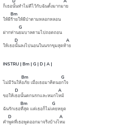
D
A
ก็เธอ
นั้นทำไม่ดีไว้กับฉันตั้งมากม
าย
Bm
ให้ผี
ร้ายให้ผีป่าตามหลอกหลอน
G
ฝากท่าน
ยมบาลตามไปถอดถอน
D
A
ให้เธอ
นั้นลงไปนอนในนรกขุมสุดท้
าย
INSTRU | Bm | G | D | A |
Bm
G
ไม่มีวันให้
อภัย เมื่อเธอมาคิดนอ
กใจ
D
A
ขอให้เ
ธอนั้นตกนรกและหมกไ
หม้
Bm
G
ฉันรักเธอ
ที่สุด แต่เธอก็ไม่เ
คยหยุด
D
A
คำ
พูดที่เธอพูดออกมาจริงบ้างไ
หม