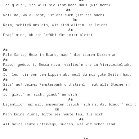
Ich glaub', ich will nie mehr nach Haus (Nie mehr)
                             Am
Weil da, wo du bist, ist das auch (Ist das auch)
                                Dm
Komm, schließ uns ein, wir sind allein, so leicht
                              Am
Frag' mich, ob das Gefühl für immer bleibt
Am                       
Palo Santo, Herz in Brand, mach' die teuren Kerzen an
Am                  
Frisch geduscht, Bossa nova, verlier'n uns im Viervierteltakt
Dm                             
Ich les' dir von den Lippen ab, weil du nur gute Seiten hast
Am                             
Sitz' auf deiner Fensterbank und strahl' heut alle Sterne an
Am      
Ich glaub' an mich, glaub' an dich
                              Am
Eigentlich nur wir, ansonsten brauch' ich nichts, brauch' nur di
                        Dm
Mach keine Pläne, bitte sei heute faul für mich
                                   Am
All meine Leute unterwegs, suchen, was wir schon sind
                                     Am