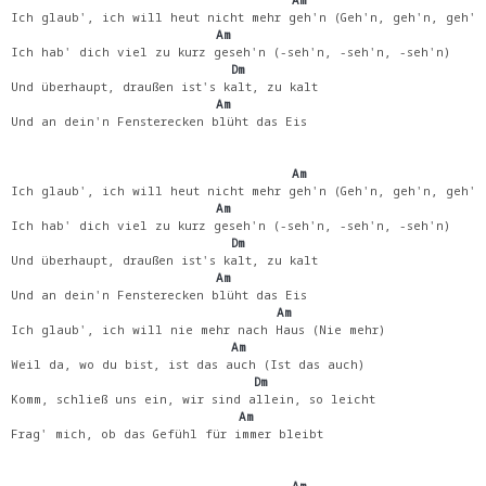
Ich glaub', ich will heut nicht mehr geh'n (Geh'n, geh'n, geh'n
                           Am
Ich hab' dich viel zu kurz geseh'n (-seh'n, -seh'n, -seh'n)
                             Dm
Und überhaupt, draußen ist's kalt, zu kalt
                           Am
Und an dein'n Fensterecken blüht das Eis
                                     Am
Ich glaub', ich will heut nicht mehr geh'n (Geh'n, geh'n, geh'n
                           Am
Ich hab' dich viel zu kurz geseh'n (-seh'n, -seh'n, -seh'n)
                             Dm
Und überhaupt, draußen ist's kalt, zu kalt
                           Am
Und an dein'n Fensterecken blüht das Eis
                                   Am
Ich glaub', ich will nie mehr nach Haus (Nie mehr)
                             Am
Weil da, wo du bist, ist das auch (Ist das auch)
                                Dm
Komm, schließ uns ein, wir sind allein, so leicht
                              Am
Frag' mich, ob das Gefühl für immer bleibt
                                     Am