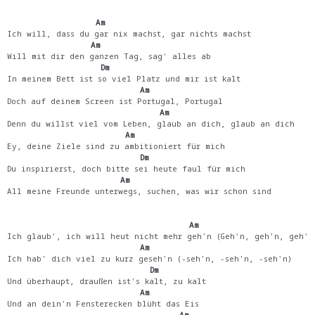
                  Am
Ich will, dass du gar nix machst, gar nichts machst
                 Am
Will mit dir den ganzen Tag, sag' alles ab
                   Dm
In meinem Bett ist so viel Platz und mir ist kalt
                           Am
Doch auf deinem Screen ist Portugal, Portugal
                               Am
Denn du willst viel vom Leben, glaub an dich, glaub an dich
                        Am
Ey, deine Ziele sind zu ambitioniert für mich
                           Dm
Du inspirierst, doch bitte sei heute faul für mich
                       Am
All meine Freunde unterwegs, suchen, was wir schon sind
                                     Am
Ich glaub', ich will heut nicht mehr geh'n (Geh'n, geh'n, geh'n
                           Am
Ich hab' dich viel zu kurz geseh'n (-seh'n, -seh'n, -seh'n)
                             Dm
Und überhaupt, draußen ist's kalt, zu kalt
                           Am
Und an dein'n Fensterecken blüht das Eis
                                   Am