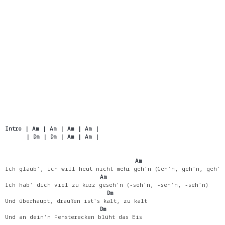
Intro | Am | Am | Am | Am |
      | Dm | Dm | Am | Am |
                                     Am
Ich glaub', ich will heut nicht mehr geh'n (Geh'n, geh'n, geh'n
                           Am
Ich hab' dich viel zu kurz geseh'n (-seh'n, -seh'n, -seh'n)
                             Dm
Und überhaupt, draußen ist's kalt, zu kalt
                           Dm
Und an dein'n Fensterecken blüht das Eis