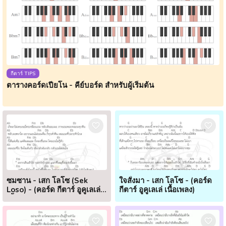
กีตาร์ TIPS
ตารางคอร์ดเปียโน - คีย์บอร์ด สำหรับผู้เริ่มต้น
ซมซาน - เสก โลโซ (Sek
ใจสั่งมา - เสก โลโซ - (คอร์ด
Loso) - (คอร์ด กีตาร์ อูคูเลเล่
กีตาร์ อูคูเลเล่ เนื้อเพลง)
เนื้อเพลง)