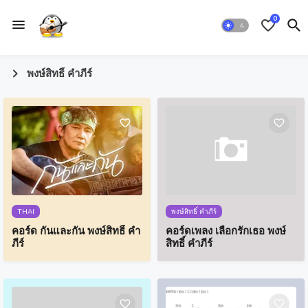
0
พงษ์สิทธิ์ คำภีร์
THAI
พงษ์สิทธิ์ คำภีร์
คอร์ด กันและกัน พงษ์สิทธิ์ คำ
คอร์ดเพลง เลือกรักเธอ พงษ์
ภีร์
สิทธิ์ คำภีร์