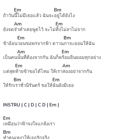
Em
Bm
ถ้าวัน
นี้ไม่มีเธอแล้ว ฉันจะ
อยู่ได้ยังไง
Am
Em
ยังจด
จำคำเคยพูดไว้ จะไม่
ทิ้งไม่ลาไม่จาก
Em
Bm
ข้าอ้อน
วอนขอพรจากฟ้า ดาวน
ภาจะยอมให้ฉัน
Am
Em
เป็นคน
นั้นที่ต้องจากกัน ฉันก็พ
ร้อมยินยอมทุกอย่าง
Em
Am
แต่สุด
ท้ายข้าขอได้ไหม ให้เรา
สองอย่าจากกัน
Bm
Em
ให้รัก
เราชั่วนิรันดร์ ขอให้
ฉันยังมีเธอ
INSTRU | C | D | C D | Em |
Em
เหมือนว่าฟ้าจงใจแกล้งเรา
Bm
ทำคนเหงาให้เจอรักจริง