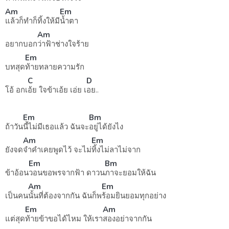
Am
Em
แล้วก็ทำก็ทิ้งให้มี
น้ำตา
Am
อยากบอก
ว่าฟ้าช่างใจร้าย
Em
บทสุด
ท้ายทลายความรัก
C
D
โอ้ อกเ
อ้ย ใจข้าเอ้ย เอ่ย เ
อย..
Em
Bm
ถ้าวัน
นี้ไม่มีเธอแล้ว ฉันจะ
อยู่ได้ยังไง
Am
Em
ยังจด
จำคำเคยพูดไว้ จะไม่
ทิ้งไม่ลาไม่จาก
Em
Bm
ข้าอ้อน
วอนขอพรจากฟ้า ดาวน
ภาจะยอมให้ฉัน
Am
Em
เป็นคน
นั้นที่ต้องจากกัน ฉันก็พ
ร้อมยินยอมทุกอย่าง
Em
Am
แต่สุด
ท้ายข้าขอได้ไหม ให้เรา
สองอย่าจากกัน