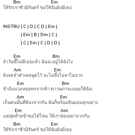
Bm
Em
ให้รัก
เราชั่วนิรันดร์ ขอให้
ฉันยังมีเธอ
INSTRU | C | D | C D | Em |
| Em | B | Dm | C |
| C | Em | C | D | D |
Em
Bm
ถ้าวัน
นี้ไม่มีเธอแล้ว ฉันจะ
อยู่ได้ยังไง
Am
Em
ยังจด
จำคำเคยพูดไว้ จะไม่
ทิ้งไม่ลาไม่จาก
Em
Bm
ข้าอ้อน
วอนขอพรจากฟ้า ดาวน
ภาจะยอมให้ฉัน
Am
Em
เป็นคน
นั้นที่ต้องจากกัน ฉันก็พ
ร้อมยินยอมทุกอย่าง
Em
Am
แต่สุด
ท้ายข้าขอได้ไหม ให้เรา
สองอย่าจากกัน
Bm
Em
ให้รัก
เราชั่วนิรันดร์ ขอให้
ฉันยังมีเธอ