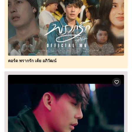
คอร์ด พรากรัก เต้ย อภิวัฒน์