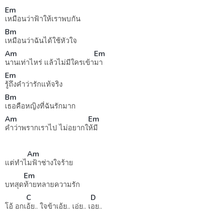
Em
เหมือนว่าฟ้าให้เราพบกัน
Bm
เหมือนว่าฉันได้ใช้หัวใจ
Am
Em
นานเท่าไหร่ แล้วไม่มีใครเข้า
มา
Em
รู้ถึงคำว่ารักแท้จริง
Bm
เธอคือหญิงที่ฉันรักมาก
Am
Em
คำว่าพรากเราไป ไม่อยากใ
ห้มี
Am
แต่ทำไ
มฟ้าช่างใจร้าย
Em
บทสุด
ท้ายทลายความรัก
C
D
โอ้ อกเ
อ้ย.. ใจข้าเอ้ย.. เอ่ย.. เ
อย..