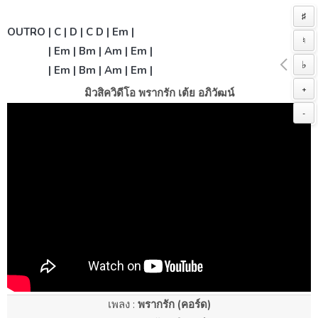
♯
OUTRO | C | D | C D | Em |
♮
| Em | Bm | Am | Em |
♭
| Em | Bm | Am | Em |
+
มิวสิควิดีโอ พรากรัก เต้ย อภิวัฒน์
-
เพลง :
พรากรัก (คอร์ด)