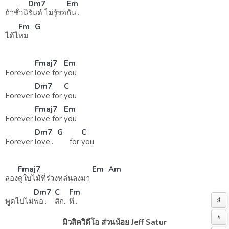
Dm7
Em
ถ้าชั่วนิ
รันด์ ไม่รู้รอ
กัน..
Fm
G
ได้ไ
หม
Fmaj7
Em
Forever
love for
you
Dm7
C
Forever
love for
you
Fmaj7
Em
Forever
love for
you
Dm7
G
C
Forever
love..
for
you
Fmaj7
Em
Am
ลอง
ดูใบไม้ที่ร่วงหล่นลงมา
Dm7
C
Fm
♯
พูดไปไม่
พอ..
สัก..
ที..
♮
มิวสิควิดีโอ ส่วนน้อย Jeff Satur