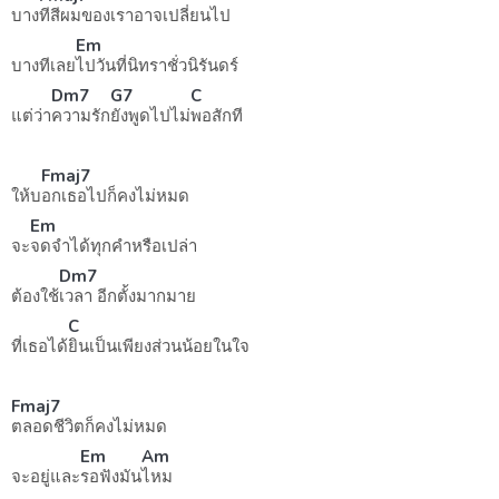
บาง
ทีสีผมของเราอาจเปลี่ยนไป
Em
บางทีเลย
ไปวันที่นิทราชั่วนิรันดร์
Dm7
G7
C
แต่ว่า
ความรัก
ยังพูดไปไม่
พอสักที
Fmaj7
ให้บ
อกเธอไปก็คงไม่หมด
Em
จะ
จดจำได้ทุกคำหรือเปล่า
Dm7
ต้องใช้
เวลา อีกตั้งมากมาย
C
ที่เธอได้
ยินเป็นเพียงส่วนน้อยในใจ
Fmaj7
ตลอดชีวิตก็คงไม่หมด
Em
Am
จะอยู่และ
รอฟังมัน
ไหม