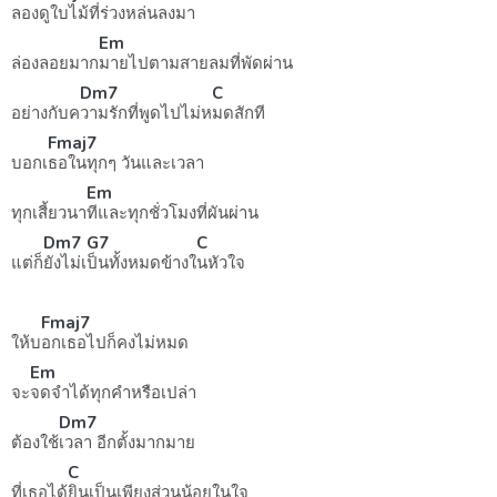
ลอง
ดูใบไม้ที่ร่วงหล่นลงมา
Em
ล่องลอยมาก
มายไปตามสายลมที่พัดผ่าน
Dm7
C
อย่างกับค
วามรักที่พูดไปไม่ห
มดสักที
Fmaj7
บอกเ
ธอในทุกๆ วันและเวลา
Em
ทุกเสี้ยวนา
ทีและทุกชั่วโมงที่ผันผ่าน
Dm7
G7
C
แต่ก็
ยังไม่เ
ป็นทั้งหมดข้างใ
นหัวใจ
Fmaj7
ให้บ
อกเธอไปก็คงไม่หมด
Em
จะ
จดจำได้ทุกคำหรือเปล่า
Dm7
ต้องใช้
เวลา อีกตั้งมากมาย
C
ที่เธอได้
ยินเป็นเพียงส่วนน้อยในใจ