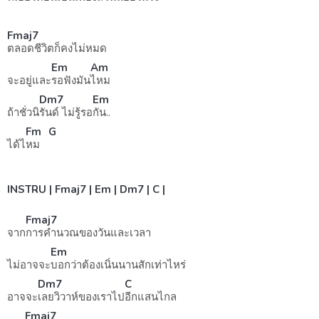
Fmaj7
ตลอดชีวิตก็คงไม่หมด
Em
Am
จะอยู่และ
รอฟังมัน
ไหม
Dm7
Em
ถ้าชั่วนิ
รันด์ ไม่รู้รอ
กัน..
Fm
G
ได้ไ
หม
INSTRU | Fmaj7 | Em | Dm7 | C |
Fmaj7
จาก
การคำนวณของวันและเวลา
Em
ไม่อาจจะ
บอกว่าต้องเนิ่นนานสักเท่าไหร่
Dm7
C
อาจจะ
เลยวิวาห์ของเราไป
อีกแสนไกล
Fmaj7