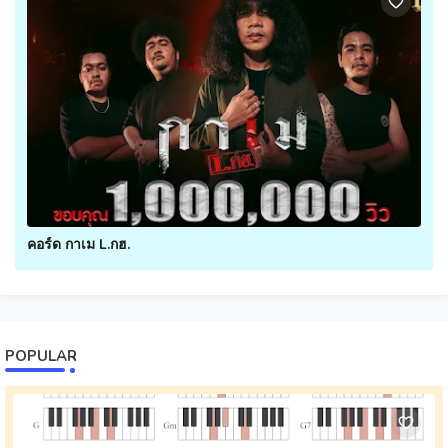
คอร์ด กาเม L.กฮ.
POPULAR