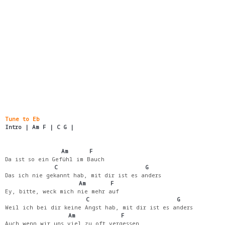
Tune to Eb
Intro | Am F | C G |
                Am      F
Da ist so ein Gefühl im Bauch
              C                         G
Das ich nie gekannt hab, mit dir ist es anders
                     Am       F
Ey, bitte, weck mich nie mehr auf
                       C                         G
Weil ich bei dir keine Angst hab, mit dir ist es anders
                  Am             F
Auch wenn wir uns viel zu oft vergessen