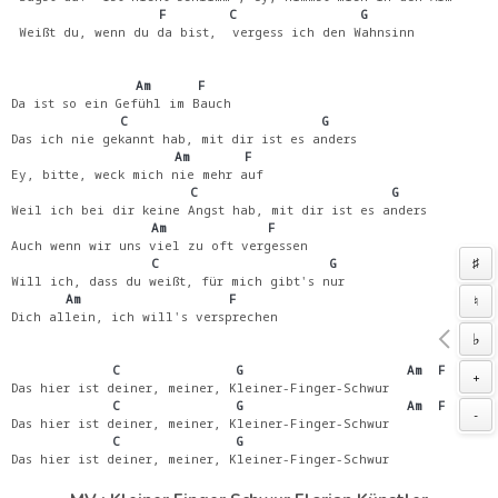
                   F        C                G
 Weißt du, wenn du da bist,  vergess ich den Wahnsinn
                Am      F
Da ist so ein Gefühl im Bauch
              C                         G
Das ich nie gekannt hab, mit dir ist es anders
                     Am       F
Ey, bitte, weck mich nie mehr auf
                       C                         G
Weil ich bei dir keine Angst hab, mit dir ist es anders
                  Am             F
Auch wenn wir uns viel zu oft vergessen
♯
                  C                      G
Will ich, dass du weißt, für mich gibt's nur
       Am                   F
♮
Dich allein, ich will's versprechen
♭
             C               G                     Am  F
+
Das hier ist deiner, meiner, Kleiner-Finger-Schwur
             C               G                     Am  F
-
Das hier ist deiner, meiner, Kleiner-Finger-Schwur
             C               G
Das hier ist deiner, meiner, Kleiner-Finger-Schwur