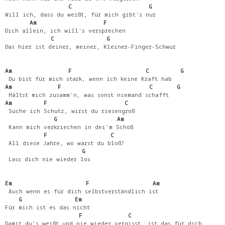
                  C                      G
Will ich, dass du weißt, für mich gibt's nur
       Am                   F
Dich allein, ich will's versprechen
             C               G
Das hier ist deiner, meiner, Kleiner-Finger-Schwur
Am                F                     C         G
 Du bist für mich stark, wenn ich keine Kraft hab
Am             F                         C       G
 Hältst mich zusamm'n, was sonst niemand schafft
Am         F                      C
 Suche ich Schutz, wirst du riesengroß
              G                 Am
 Kann mich verkriechen in dei'm Schoß
           F                  C
 All diese Jahre, wo warst du bloß?
                      G
 Lass dich nie wieder los
Em                     F                  Am
 Auch wenn es für dich selbstverständlich ist
    G               Em
Für mich ist es das nicht
                     F             C
Damit du's weißt und nie wieder vergisst, ist das für dich