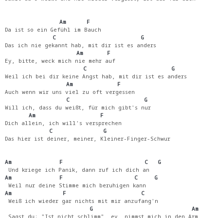
                Am      F
Da ist so ein Gefühl im Bauch
              C                         G
Das ich nie gekannt hab, mit dir ist es anders
                     Am       F
Ey, bitte, weck mich nie mehr auf
                       C                         G
Weil ich bei dir keine Angst hab, mit dir ist es anders
                  Am             F
Auch wenn wir uns viel zu oft vergessen
                  C                      G
Will ich, dass du weißt, für mich gibt's nur
       Am                   F
Dich allein, ich will's versprechen
             C               G
Das hier ist deiner, meiner, Kleiner-Finger-Schwur
Am              F                        C   G
 Und kriege ich Panik, dann ruf ich dich an
Am              F                     C     G
 Weil nur deine Stimme mich beruhigen kann
Am               F                      C
 Weiß ich wieder gar nichts mit mir anzufang'n
                         G                             Am
 Sagst du: "Ist nicht schlimm", ey, nimmst mich in den Arm