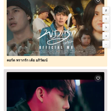
♯
♮
♭
+
-
คอร์ด พรากรัก เต้ย อภิวัฒน์