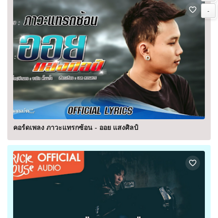
-
คอร์ดเพลง ภาวะแทรกซ้อน - ออย แสงศิลป์