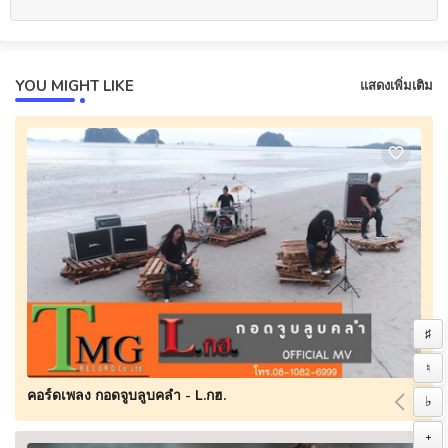
YOU MIGHT LIKE
แสดงเพิ่มเติม
♯
♮
คอร์ดเพลง กอดจูบลูบคลำ - L.กฮ.
♭
+